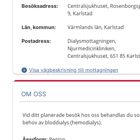
Centralsjukhuset, Rosenborgs
Besöksadress:
9, Karlstad
Värmlands län, Karlstad
Län, kommun:
Dialysmottagningen,
Postadress:
Njurmedicinkliniken,
Centralsjukhuset, 651 85 Karls
Visa vägbeskrivning till mottagningen
OM OSS
Vid ditt planerade besök hos oss behandlas du so
behov av bloddialys (hemodialys).
Ägarform
:
Region