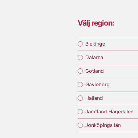
Välj region:
Blekinge
Dalarna
Gotland
Gävleborg
Halland
Jämtland Härjedalen
Jönköpings län