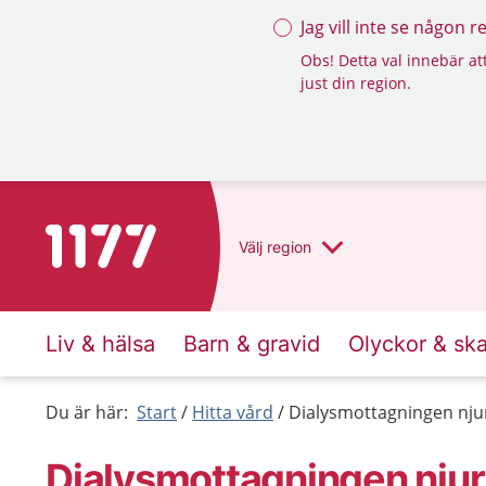
Jag vill inte se någon 
Obs! Detta val innebär att
just din region.
Till startsidan för 1177
Välj
region
Liv & hälsa
Barn & gravid
Olyckor & sk
Du är här:
Start
Hitta vård
Dialysmottagningen njur
Dialysmottagningen njur