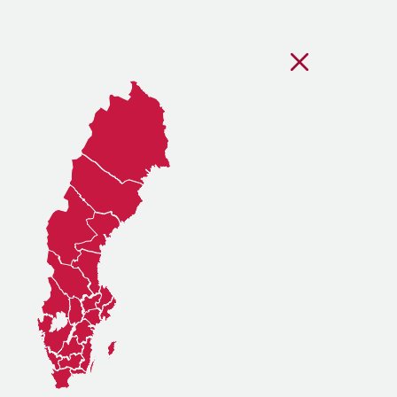
Stäng regionsvälj