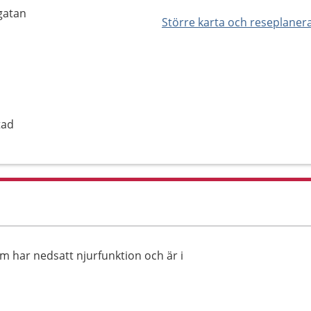
gatan
Större karta och reseplaner
tad
m har nedsatt njurfunktion och är i