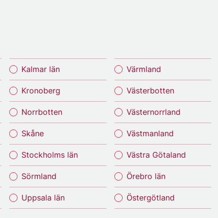
Kalmar län
Värmland
Kronoberg
Västerbotten
Norrbotten
Västernorrland
Skåne
Västmanland
Stockholms län
Västra Götaland
Sörmland
Örebro län
Uppsala län
Östergötland