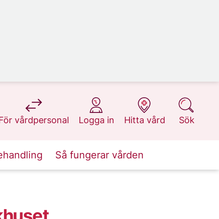
på 1177.se
på 1177.se
på 1177.se
på 1177.se
För vårdpersonal
Logga in
Hitta vård
Sök
ehandling
Så fungerar vården
khuset