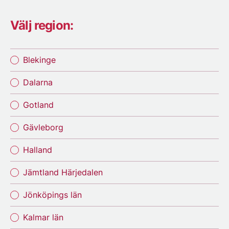
Välj region:
Blekinge
Dalarna
Gotland
Gävleborg
Halland
Jämtland Härjedalen
Jönköpings län
Kalmar län