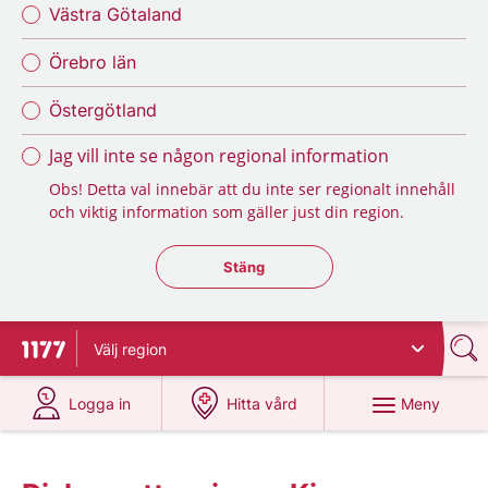
Västra Götaland
Örebro län
Östergötland
Jag vill inte se någon regional information
Obs! Detta val innebär att du inte ser regionalt innehåll
och viktig information som gäller just din region.
Stäng regionsväljaren
Stäng
Välj
region
Till startsidan för 1177
på 1177.se
på 1177.se
Meny
Logga in
Hitta vård