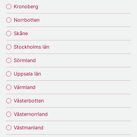
Kronoberg
Norrbotten
Skåne
Stockholms län
Sörmland
Uppsala län
Värmland
Västerbotten
Västernorrland
Västmanland