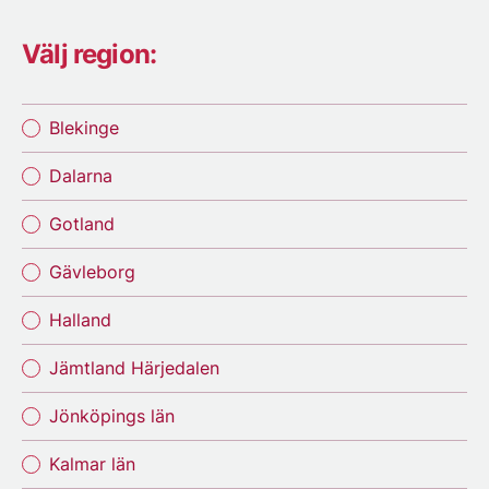
Välj region:
Blekinge
Dalarna
Gotland
Gävleborg
Halland
Jämtland Härjedalen
Jönköpings län
Kalmar län