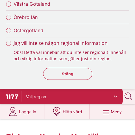
Västra Götaland
Örebro län
Östergötland
Jag vill inte se någon regional information
Obs! Detta val innebär att du inte ser regionalt innehåll
och viktig information som gäller just din region.
Stäng regionsväljaren
Stäng
Välj
region
Till startsidan för 1177
på 1177.se
på 1177.se
Meny
Logga in
Hitta vård