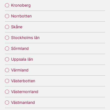
Kronoberg
Norrbotten
Skåne
Stockholms län
Sörmland
Uppsala län
Värmland
Västerbotten
Västernorrland
Västmanland