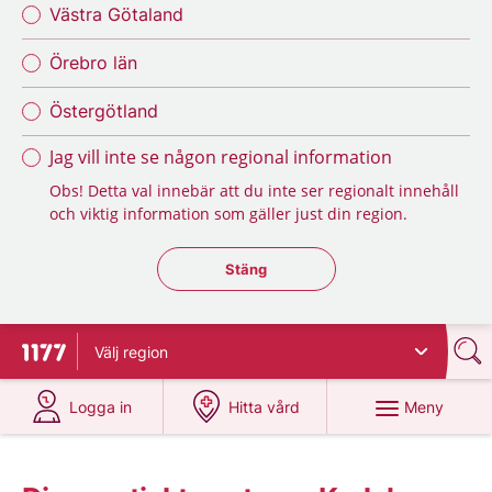
Västra Götaland
Örebro län
Östergötland
Jag vill inte se någon regional information
Obs! Detta val innebär att du inte ser regionalt innehåll
och viktig information som gäller just din region.
Stäng regionsväljaren
Stäng
Välj
region
Till startsidan för 1177
på 1177.se
på 1177.se
Meny
Logga in
Hitta vård