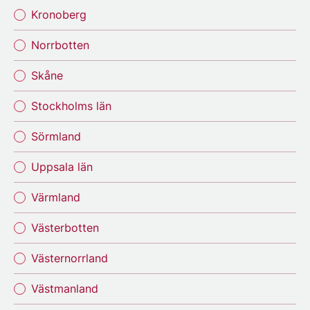
Kronoberg
Norrbotten
Skåne
Stockholms län
Sörmland
Uppsala län
Värmland
Västerbotten
Västernorrland
Västmanland