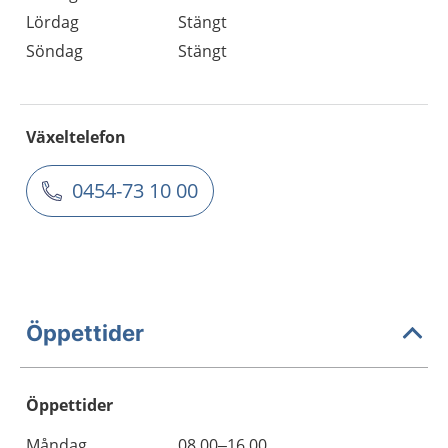
Lördag
Stängt
Söndag
Stängt
Växeltelefon
0454-73 10 00
Öppettider
Öppettider
Öppettider
Kommentarer
Måndag
08.00–16.00
Dag