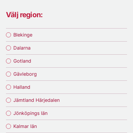
Välj region:
Blekinge
Dalarna
Gotland
Gävleborg
Halland
Jämtland Härjedalen
Jönköpings län
Kalmar län