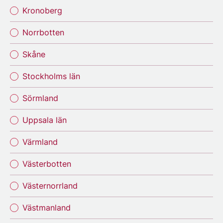
Kronoberg
Norrbotten
Skåne
Stockholms län
Sörmland
Uppsala län
Värmland
Västerbotten
Västernorrland
Västmanland