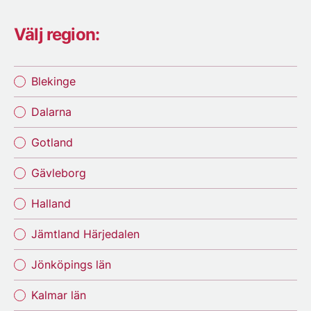
Välj region:
Blekinge
Dalarna
Gotland
Gävleborg
Halland
Jämtland Härjedalen
Jönköpings län
Kalmar län