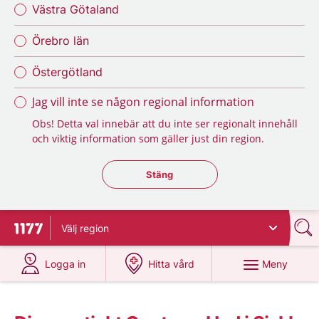
Västra Götaland
Örebro län
Östergötland
Jag vill inte se någon regional information
Obs! Detta val innebär att du inte ser regionalt innehåll
och viktig information som gäller just din region.
Stäng regionsväljaren
Stäng
Välj
region
Till startsidan för 1177
på 1177.se
på 1177.se
Meny
Logga in
Hitta vård