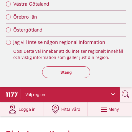
Västra Götaland
Örebro län
Östergötland
Jag vill inte se någon regional information
Obs! Detta val innebär att du inte ser regionalt innehåll
och viktig information som gäller just din region.
Stäng regionsväljaren
Stäng
Välj
region
Till startsidan för 1177
på 1177.se
på 1177.se
Meny
Logga in
Hitta vård