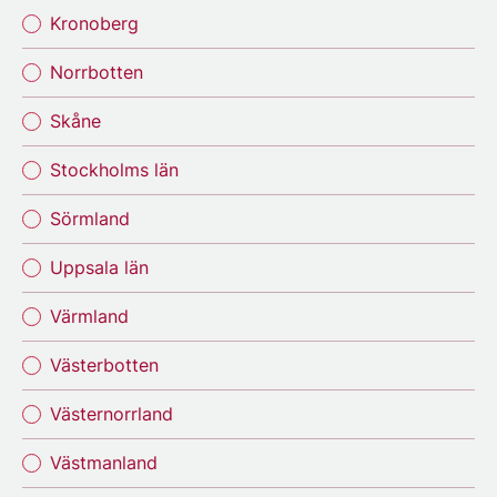
Kronoberg
Norrbotten
Skåne
Stockholms län
Sörmland
Uppsala län
Värmland
Västerbotten
Västernorrland
Västmanland