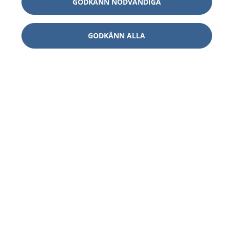
GODKÄNN NÖDVÄNDIGA
GODKÄNN ALLA
1177
–
tryggt om din hälsa och vård
På 1177.se får du råd om hälsa och information om
sjukdomar och vilka mottagningar du kan kontakta.
Logga in för att läsa din journal och göra dina
vårdärenden. Ring telefonnummer 1177 för
sjukvårdsrådgivning dygnet runt.