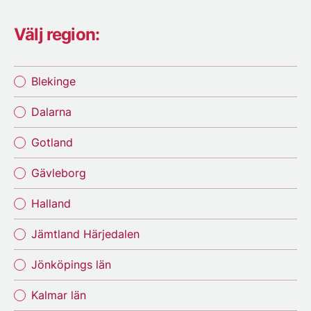
Välj region:
Blekinge
Dalarna
Gotland
Gävleborg
Halland
Jämtland Härjedalen
Jönköpings län
Kalmar län