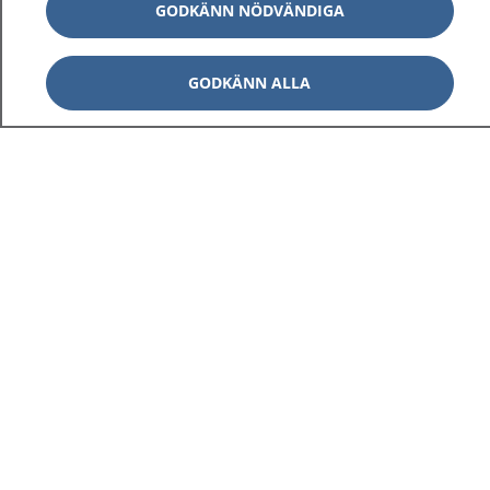
GODKÄNN NÖDVÄNDIGA
GODKÄNN ALLA
1177
–
tryggt om din hälsa och vård
På 1177.se får du råd om hälsa och information om