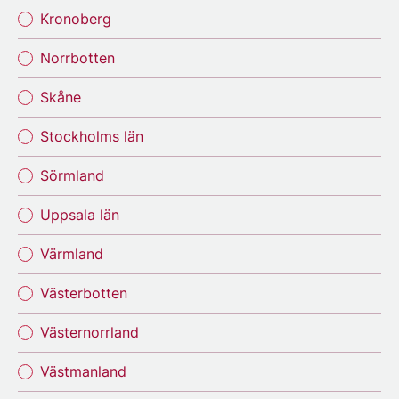
Kronoberg
Norrbotten
Skåne
Stockholms län
Sörmland
Uppsala län
Värmland
Västerbotten
Västernorrland
Västmanland