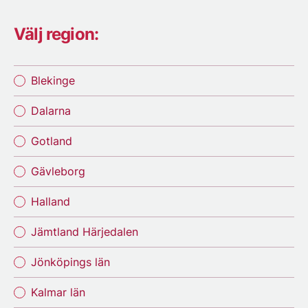
Välj region:
Blekinge
Dalarna
Gotland
Gävleborg
Halland
Jämtland Härjedalen
Jönköpings län
Kalmar län