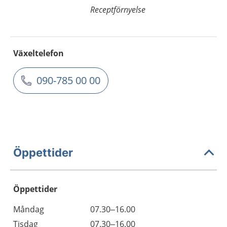
Receptförnyelse
Växeltelefon
090-785 00 00
Öppettider
Öppettider
Öppettider
Kommentarer
Måndag
07.30–16.00
Dag
Tisdag
07.30–16.00