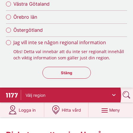
Västra Götaland
Örebro län
Östergötland
Jag vill inte se någon regional information
Obs! Detta val innebär att du inte ser regionalt innehåll
och viktig information som gäller just din region.
Stäng regionsväljaren
Stäng
Välj
region
Till startsidan för 1177
på 1177.se
på 1177.se
Meny
Logga in
Hitta vård