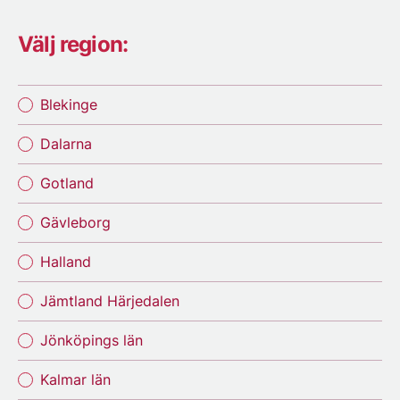
Välj region:
Blekinge
Dalarna
Gotland
Gävleborg
Halland
Jämtland Härjedalen
Jönköpings län
Kalmar län