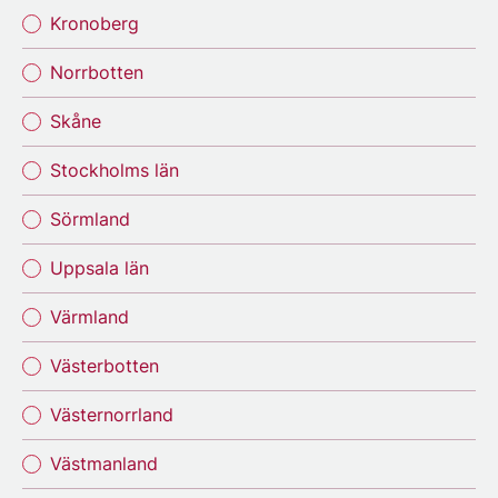
Kronoberg
Norrbotten
Skåne
Stockholms län
Sörmland
Uppsala län
Värmland
Västerbotten
Västernorrland
Västmanland