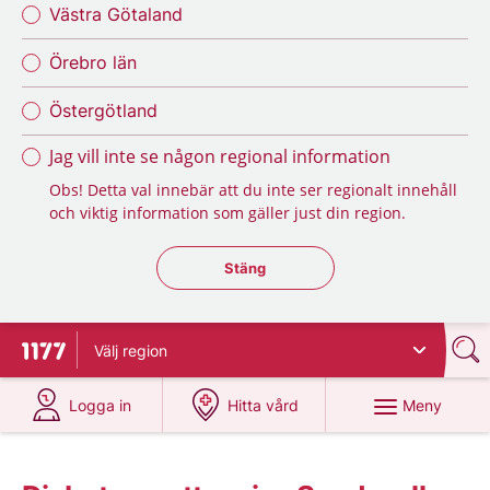
Västra Götaland
Örebro län
Östergötland
Jag vill inte se någon regional information
Obs! Detta val innebär att du inte ser regionalt innehåll
och viktig information som gäller just din region.
Stäng regionsväljaren
Stäng
Välj
region
Till startsidan för 1177
på 1177.se
på 1177.se
Meny
Logga in
Hitta vård