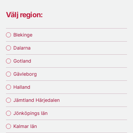
Välj region:
Blekinge
Dalarna
Gotland
Gävleborg
Halland
Jämtland Härjedalen
Jönköpings län
Kalmar län