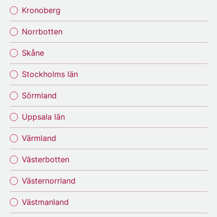
Kronoberg
Norrbotten
Skåne
Stockholms län
Sörmland
Uppsala län
Värmland
Västerbotten
Västernorrland
Västmanland