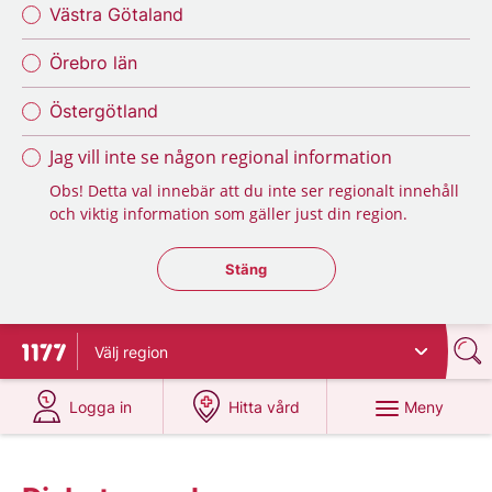
Västra Götaland
Örebro län
Östergötland
Jag vill inte se någon regional information
Obs! Detta val innebär att du inte ser regionalt innehåll
och viktig information som gäller just din region.
Stäng regionsväljaren
Stäng
Välj
region
Till startsidan för 1177
på 1177.se
på 1177.se
Meny
Logga in
Hitta vård