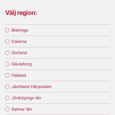
Välj region:
Blekinge
Dalarna
Gotland
Gävleborg
Halland
Jämtland Härjedalen
Jönköpings län
Kalmar län