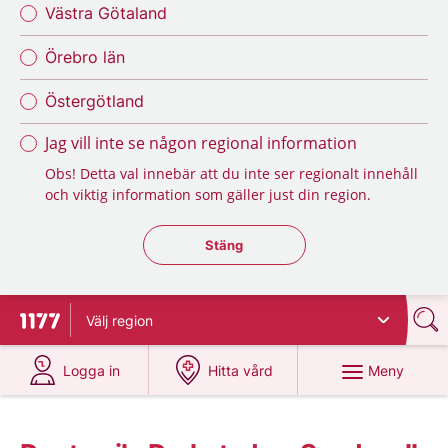
Västra Götaland
Örebro län
Östergötland
Jag vill inte se någon regional information
Obs! Detta val innebär att du inte ser regionalt innehåll
och viktig information som gäller just din region.
Stäng regionsväljaren
Stäng
Välj
region
Till startsidan för 1177
på 1177.se
på 1177.se
Meny
Logga in
Hitta vård