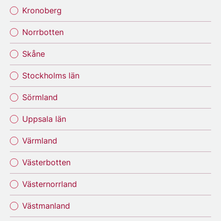
Kronoberg
Norrbotten
Skåne
Stockholms län
Sörmland
Uppsala län
Värmland
Västerbotten
Västernorrland
Västmanland