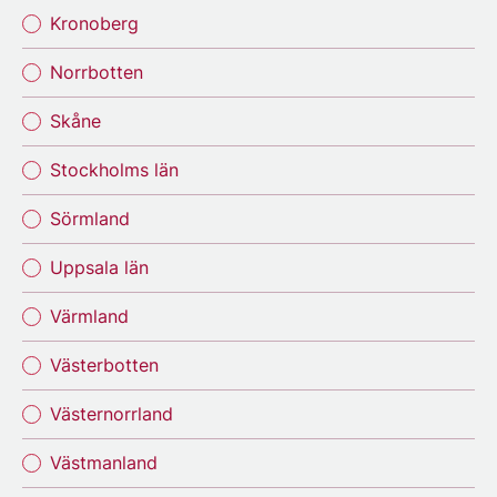
Kronoberg
Norrbotten
Skåne
Stockholms län
Sörmland
Uppsala län
Värmland
Västerbotten
Västernorrland
Västmanland