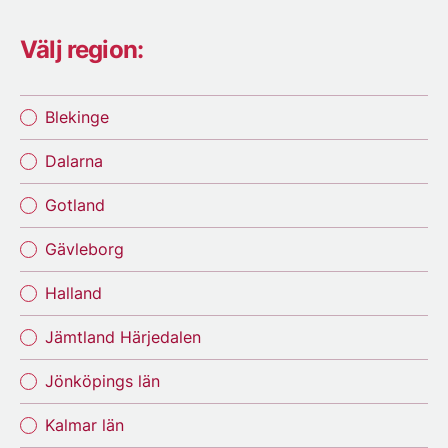
Välj region:
Blekinge
Dalarna
Gotland
Gävleborg
Halland
Jämtland Härjedalen
Jönköpings län
Kalmar län