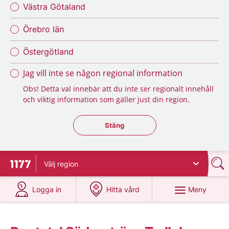
Västra Götaland
Örebro län
Östergötland
Jag vill inte se någon regional information
Obs! Detta val innebär att du inte ser regionalt innehåll
och viktig information som gäller just din region.
Stäng regionsväljaren
Stäng
Välj
region
Till startsidan för 1177
på 1177.se
på 1177.se
Meny
Logga in
Hitta vård