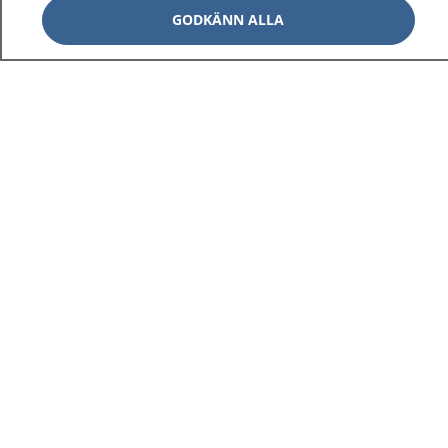
GODKÄNN ALLA
1177
–
tryggt om din hälsa och vård