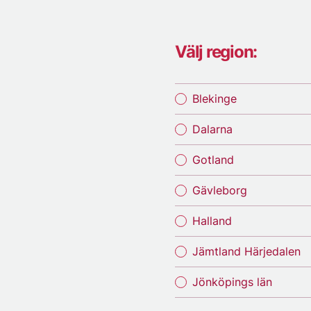
Välj region:
Blekinge
Dalarna
Gotland
Gävleborg
Halland
Jämtland Härjedalen
Jönköpings län