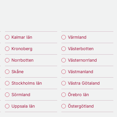
Kalmar län
Värmland
Kronoberg
Västerbotten
Norrbotten
Västernorrland
Skåne
Västmanland
Stockholms län
Västra Götaland
Sörmland
Örebro län
Uppsala län
Östergötland