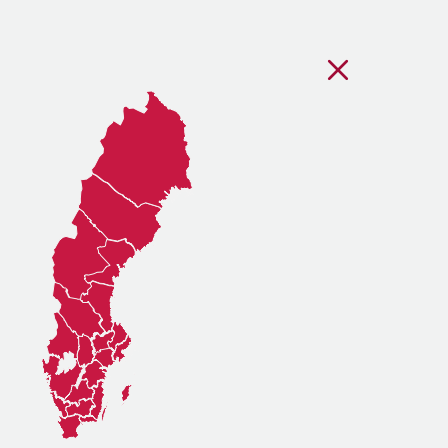
Stäng regionsvälj