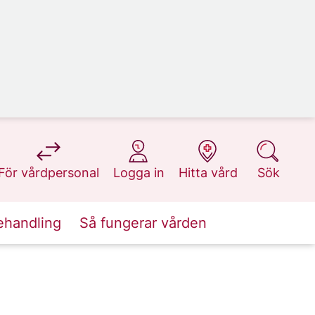
på 1177.se
på 1177.se
på 1177.se
på 1177.se
För vårdpersonal
Logga in
Hitta vård
Sök
ehandling
Så fungerar vården