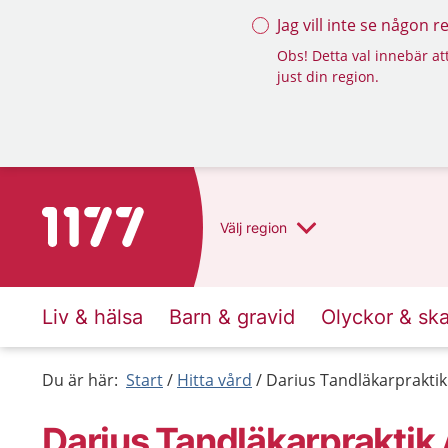
Jag vill inte se någon 
Obs! Detta val innebär att
just din region.
Till startsidan för 1177
Välj
region
Liv & hälsa
Barn & gravid
Olyckor & sk
Du är här:
Start
Hitta vård
Darius Tandläkarpraktik
Darius Tandläkarpraktik 