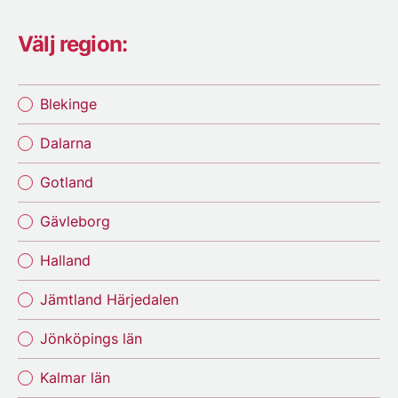
Välj region:
Blekinge
Dalarna
Gotland
Gävleborg
Halland
Jämtland Härjedalen
Jönköpings län
Kalmar län