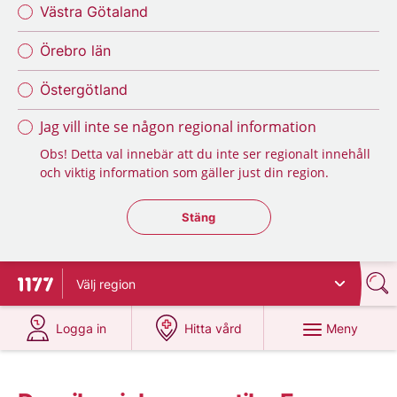
Västra Götaland
Örebro län
Östergötland
Jag vill inte se någon regional information
Obs! Detta val innebär att du inte ser regionalt innehåll
och viktig information som gäller just din region.
Stäng regionsväljaren
Stäng
Välj
region
Till startsidan för 1177
på 1177.se
på 1177.se
Meny
Logga in
Hitta vård