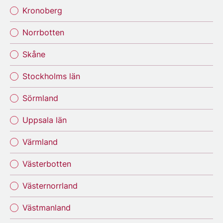
Kronoberg
Norrbotten
Skåne
Stockholms län
Sörmland
Uppsala län
Värmland
Västerbotten
Västernorrland
Västmanland