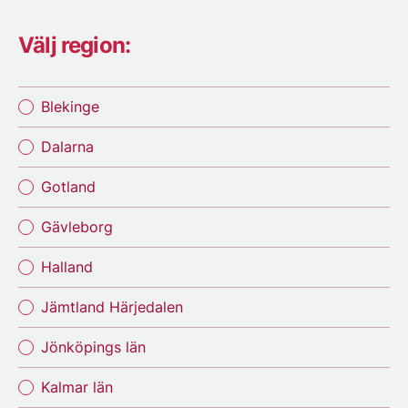
Välj region:
Blekinge
Dalarna
Gotland
Gävleborg
Halland
Jämtland Härjedalen
Jönköpings län
Kalmar län