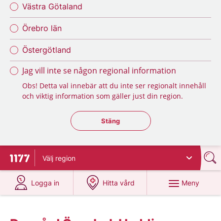
Västra Götaland
Örebro län
Östergötland
Jag vill inte se någon regional information
Obs! Detta val innebär att du inte ser regionalt innehåll
och viktig information som gäller just din region.
Stäng regionsväljaren
Stäng
Välj
region
Till startsidan för 1177
på 1177.se
på 1177.se
Meny
Logga in
Hitta vård