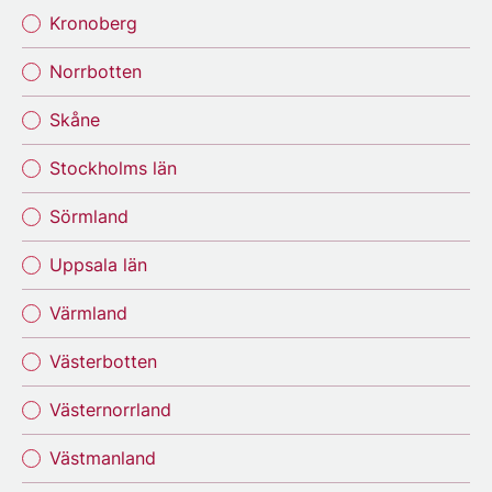
Kronoberg
Norrbotten
Skåne
Stockholms län
Sörmland
Uppsala län
Värmland
Västerbotten
Västernorrland
Västmanland