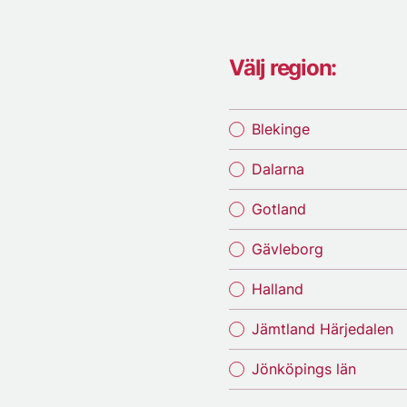
Välj region:
Blekinge
Dalarna
Gotland
Gävleborg
Halland
Jämtland Härjedalen
Jönköpings län