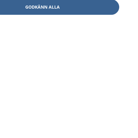
GODKÄNN ALLA
Om 1177
Kontakt
E-tjänster
Press