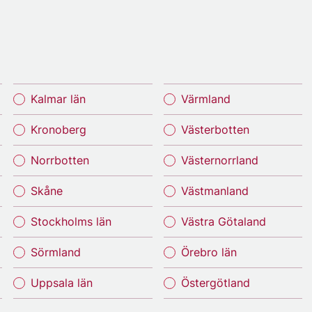
Kalmar län
Värmland
Kronoberg
Västerbotten
Norrbotten
Västernorrland
Skåne
Västmanland
Stockholms län
Västra Götaland
Sörmland
Örebro län
Uppsala län
Östergötland