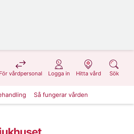
på 1177.se
på 1177.se
på 1177.se
på 1177.se
För vårdpersonal
Logga in
Hitta vård
Sök
ehandling
Så fungerar vården
sjukhuset