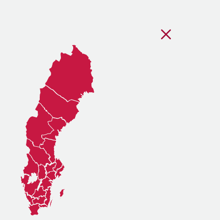
Stäng regionsvälj