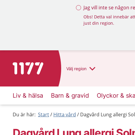
Jag vill inte se någon 
Obs! Detta val innebär att
just din region.
Till startsidan för 1177
Välj
region
Liv & hälsa
Barn & gravid
Olyckor & sk
Du är här:
Start
Hitta vård
Dagvård Lung allergi So
Dagvård Lung allergi Sol