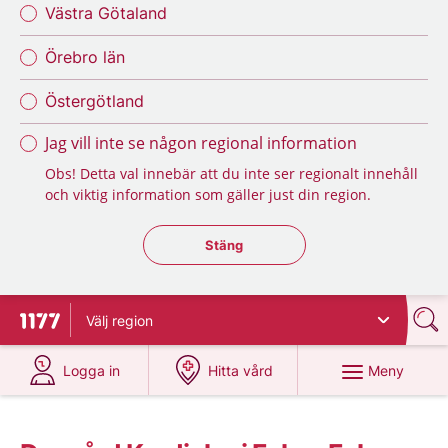
Västra Götaland
Örebro län
Östergötland
Jag vill inte se någon regional information
Obs! Detta val innebär att du inte ser regionalt innehåll
och viktig information som gäller just din region.
Stäng regionsväljaren
Stäng
Välj
region
Till startsidan för 1177
på 1177.se
på 1177.se
Meny
Logga in
Hitta vård