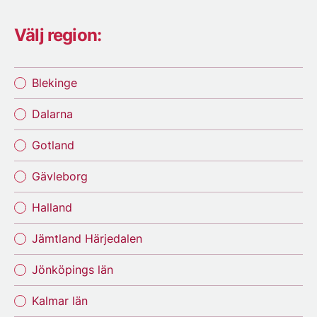
Välj region:
Blekinge
Dalarna
Gotland
Gävleborg
Halland
Jämtland Härjedalen
Jönköpings län
Kalmar län