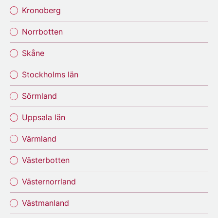
Kronoberg
Norrbotten
Skåne
Stockholms län
Sörmland
Uppsala län
Värmland
Västerbotten
Västernorrland
Västmanland