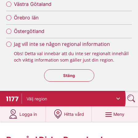
Västra Götaland
Örebro län
Östergötland
Jag vill inte se någon regional information
Obs! Detta val innebär att du inte ser regionalt innehåll
och viktig information som gäller just din region.
Stäng regionsväljaren
Stäng
Välj
region
Till startsidan för 1177
på 1177.se
på 1177.se
Meny
Logga in
Hitta vård