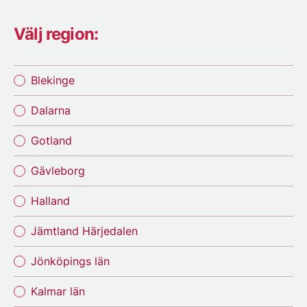
Välj region:
Blekinge
Dalarna
Gotland
Gävleborg
Halland
Jämtland Härjedalen
Jönköpings län
Kalmar län