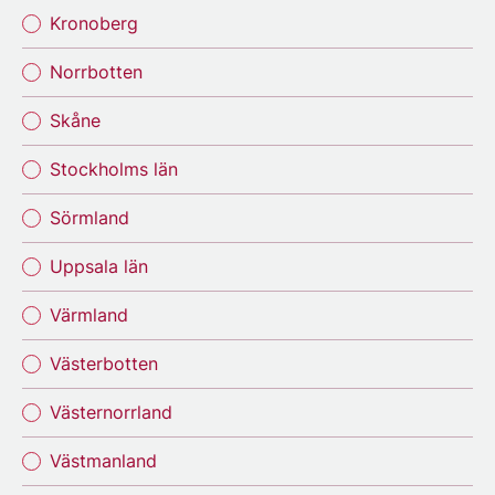
Kronoberg
Norrbotten
Skåne
Stockholms län
Sörmland
Uppsala län
Värmland
Västerbotten
Västernorrland
Västmanland