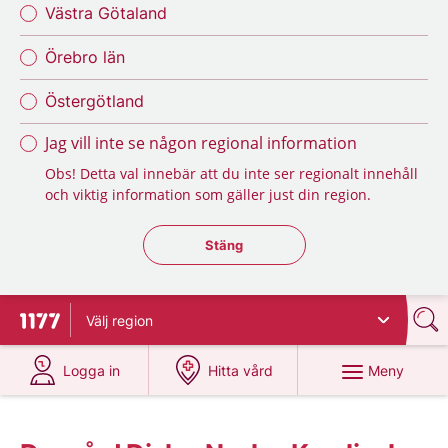
Västra Götaland
Örebro län
Östergötland
Jag vill inte se någon regional information
Obs! Detta val innebär att du inte ser regionalt innehåll
och viktig information som gäller just din region.
Stäng regionsväljaren
Stäng
Välj
region
Till startsidan för 1177
på 1177.se
på 1177.se
Meny
Logga in
Hitta vård