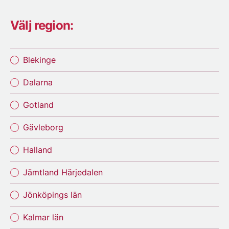
Välj region:
Blekinge
Dalarna
Gotland
Gävleborg
Halland
Jämtland Härjedalen
Jönköpings län
Kalmar län