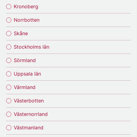
Kronoberg
Norrbotten
Skåne
Stockholms län
Sörmland
Uppsala län
Värmland
Västerbotten
Västernorrland
Västmanland