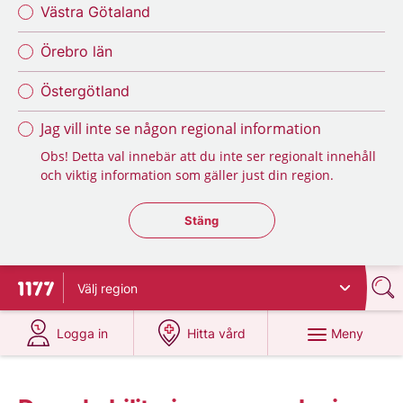
Västra Götaland
Örebro län
Östergötland
Jag vill inte se någon regional information
Obs! Detta val innebär att du inte ser regionalt innehåll
och viktig information som gäller just din region.
Stäng regionsväljaren
Stäng
Välj
region
Till startsidan för 1177
på 1177.se
på 1177.se
Meny
Logga in
Hitta vård