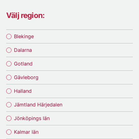
Välj region:
Blekinge
Dalarna
Gotland
Gävleborg
Halland
Jämtland Härjedalen
Jönköpings län
Kalmar län