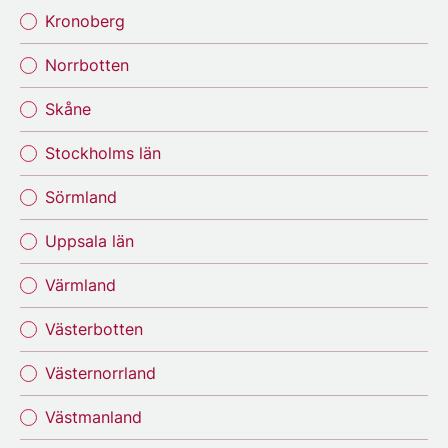
Kronoberg
Norrbotten
Skåne
Stockholms län
Sörmland
Uppsala län
Värmland
Västerbotten
Västernorrland
Västmanland