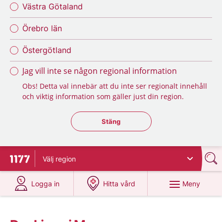
Västra Götaland
Örebro län
Östergötland
Jag vill inte se någon regional information
Obs! Detta val innebär att du inte ser regionalt innehåll
och viktig information som gäller just din region.
Stäng regionsväljaren
Stäng
Välj
region
Till startsidan för 1177
på 1177.se
på 1177.se
Meny
Logga in
Hitta vård