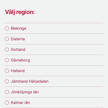
Välj region:
Blekinge
Dalarna
Gotland
Gävleborg
Halland
Jämtland Härjedalen
Jönköpings län
Kalmar län