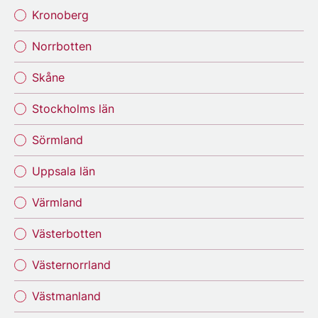
Kronoberg
Norrbotten
Skåne
Stockholms län
Sörmland
Uppsala län
Värmland
Västerbotten
Västernorrland
Västmanland