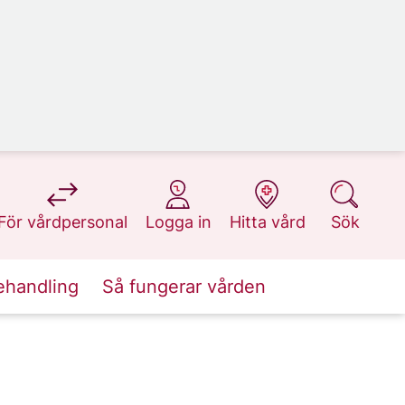
på 1177.se
på 1177.se
på 1177.se
på 1177.se
För vårdpersonal
Logga in
Hitta vård
Sök
ehandling
Så fungerar vården