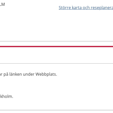
OLM
Större karta och reseplaner
kar på länken under Webbplats.
ckholm.