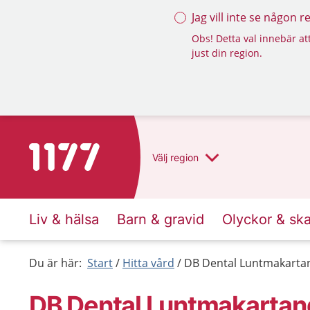
Jag vill inte se någon 
Obs! Detta val innebär att
just din region.
Till startsidan för 1177
Välj
region
Liv & hälsa
Barn & gravid
Olyckor & sk
Du är här:
Start
Hitta vård
DB Dental Luntmakarta
DB Dental Luntmakartan