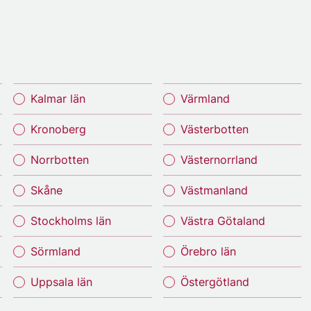
Kalmar län
Värmland
Kronoberg
Västerbotten
Norrbotten
Västernorrland
Skåne
Västmanland
Stockholms län
Västra Götaland
Sörmland
Örebro län
Uppsala län
Östergötland