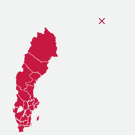
Stäng regionsvälj