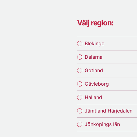
Välj region:
Blekinge
Dalarna
Gotland
Gävleborg
Halland
Jämtland Härjedalen
Jönköpings län