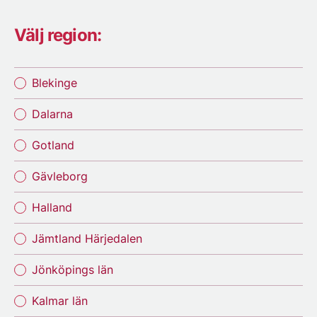
Välj region:
Blekinge
Dalarna
Gotland
Gävleborg
Halland
Jämtland Härjedalen
Jönköpings län
Kalmar län