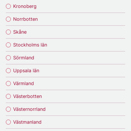
Kronoberg
Norrbotten
Skåne
Stockholms län
Sörmland
Uppsala län
Värmland
Västerbotten
Västernorrland
Västmanland