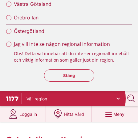
Västra Götaland
Örebro län
Östergötland
Jag vill inte se någon regional information
Obs! Detta val innebär att du inte ser regionalt innehåll
och viktig information som gäller just din region.
Stäng regionsväljaren
Stäng
Välj
region
Till startsidan för 1177
på 1177.se
på 1177.se
Meny
Logga in
Hitta vård