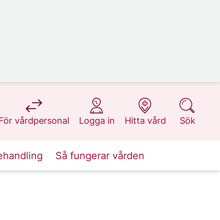
på 1177.se
på 1177.se
på 1177.se
på 1177.se
För vårdpersonal
Logga in
Hitta vård
Sök
ehandling
Så fungerar vården