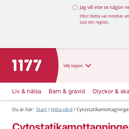
Jag vill inte se någon 
Obs! Detta val innebär att
just din region.
Till startsidan för 1177
Välj
region
Liv & hälsa
Barn & gravid
Olyckor & sk
Du är här:
Start
Hitta vård
Cytostatikamottagninge
Cytostatikamottagninge