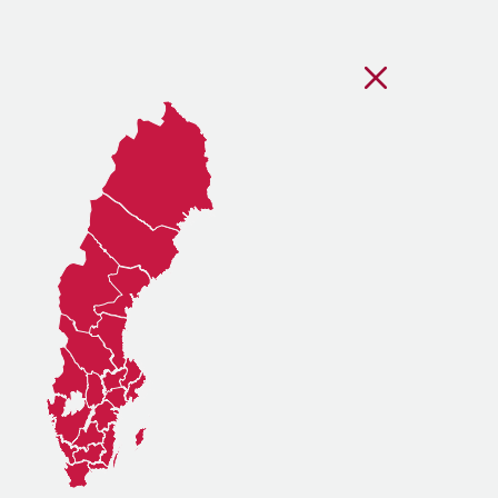
Stäng regionsvälj