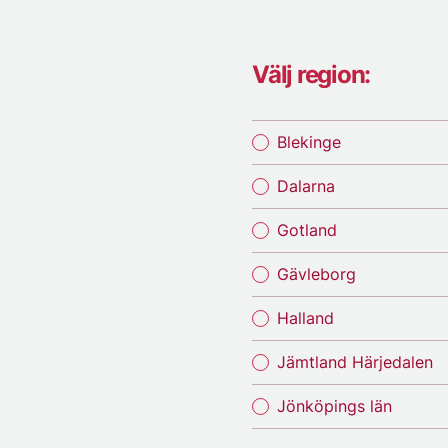
Välj region:
Blekinge
Dalarna
Gotland
Gävleborg
Halland
Jämtland Härjedalen
Jönköpings län