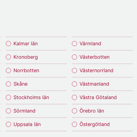
Kalmar län
Värmland
Kronoberg
Västerbotten
Norrbotten
Västernorrland
Skåne
Västmanland
Stockholms län
Västra Götaland
Sörmland
Örebro län
Uppsala län
Östergötland