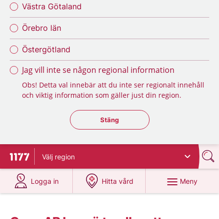
Västra Götaland
Örebro län
Östergötland
Jag vill inte se någon regional information
Obs! Detta val innebär att du inte ser regionalt innehåll
och viktig information som gäller just din region.
Stäng regionsväljaren
Stäng
Välj
region
Till startsidan för 1177
på 1177.se
på 1177.se
Meny
Logga in
Hitta vård