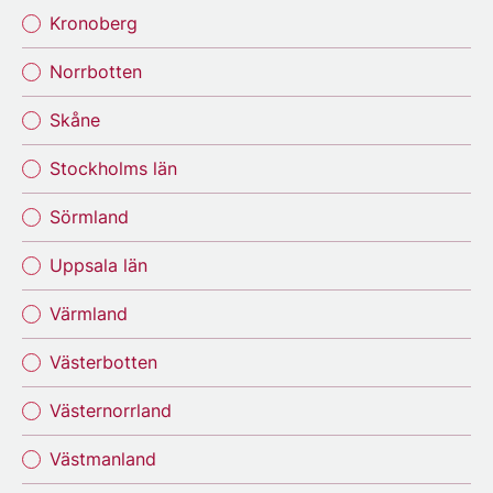
Kronoberg
Norrbotten
Skåne
Stockholms län
Sörmland
Uppsala län
Värmland
Västerbotten
Västernorrland
Västmanland