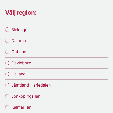
Välj region:
Blekinge
Dalarna
Gotland
Gävleborg
Halland
Jämtland Härjedalen
Jönköpings län
Kalmar län