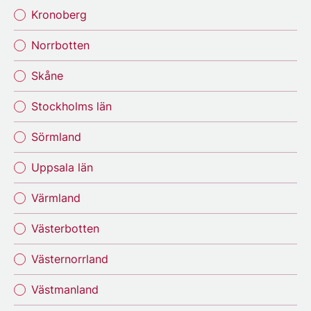
Kronoberg
Norrbotten
Skåne
Stockholms län
Sörmland
Uppsala län
Värmland
Västerbotten
Västernorrland
Västmanland