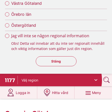
Västra Götaland
Örebro län
Östergötland
Jag vill inte se någon regional information
Obs! Detta val innebär att du inte ser regionalt innehåll
och viktig information som gäller just din region.
Stäng regionsväljaren
Stäng
Välj
region
Till startsidan för 1177
på 1177.se
på 1177.se
Meny
Logga in
Hitta vård