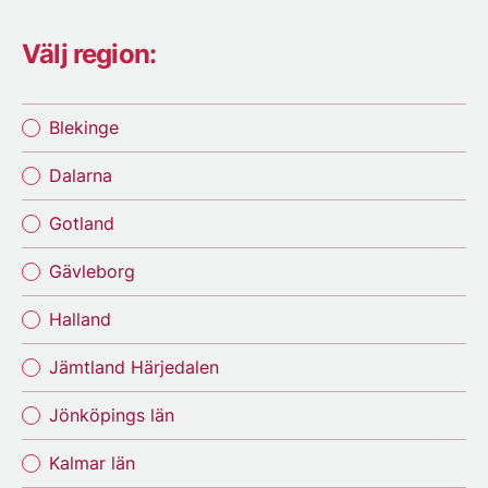
Välj region:
Blekinge
Dalarna
Gotland
Gävleborg
Halland
Jämtland Härjedalen
Jönköpings län
Kalmar län