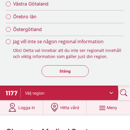
Västra Götaland
Örebro län
Östergötland
Jag vill inte se någon regional information
Obs! Detta val innebär att du inte ser regionalt innehåll
och viktig information som gäller just din region.
Stäng regionsväljaren
Stäng
Välj
region
Till startsidan för 1177
på 1177.se
på 1177.se
Meny
Logga in
Hitta vård