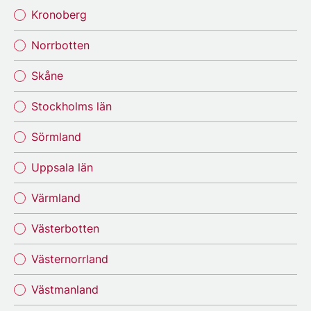
Kronoberg
Norrbotten
Skåne
Stockholms län
Sörmland
Uppsala län
Värmland
Västerbotten
Västernorrland
Västmanland