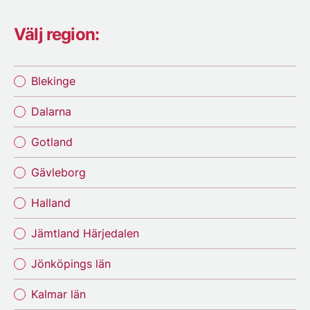
Välj region:
Blekinge
Dalarna
Gotland
Gävleborg
Halland
Jämtland Härjedalen
Jönköpings län
Kalmar län