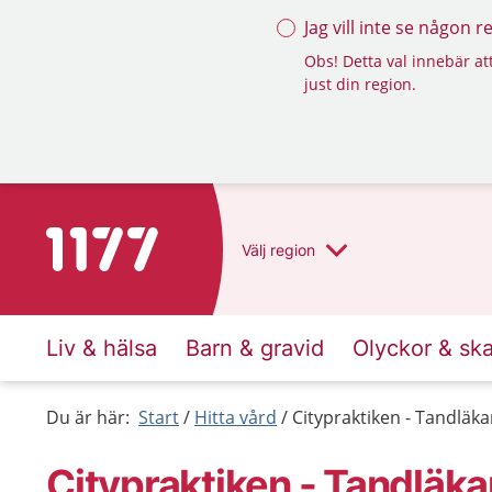
Jag vill inte se någon 
Obs! Detta val innebär att
just din region.
Till startsidan för 1177
Välj
region
Liv & hälsa
Barn & gravid
Olyckor & sk
Du är här:
Start
Hitta vård
Citypraktiken - Tandläka
Citypraktiken - Tandläka