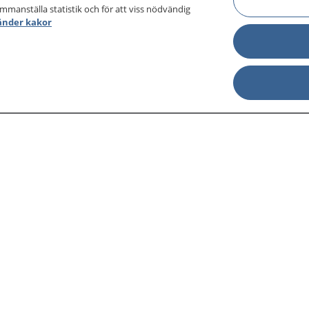
ammanställa statistik och för att viss nödvändig
änder kakor
sjukdomar och
Other languages