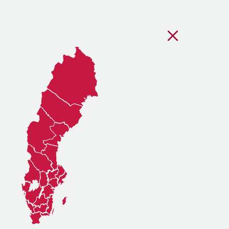
Stäng regionsvälj