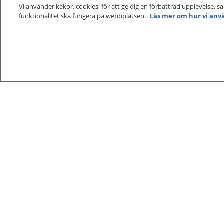
Vi använder kakor, cookies, för att ge dig en förbättrad upplevelse, s
funktionalitet ska fungera på webbplatsen.
Läs mer om hur vi anv
1177
–
tryggt om din hälsa och vård
På 1177.se får du råd om hälsa och information om 