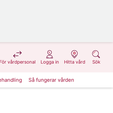
på 1177.se
på 1177.se
på 1177.se
på 1177.se
För vårdpersonal
Logga in
Hitta vård
Sök
ehandling
Så fungerar vården