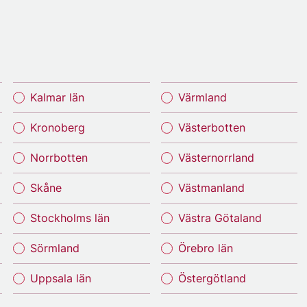
Kalmar län
Värmland
Kronoberg
Västerbotten
Norrbotten
Västernorrland
Skåne
Västmanland
Stockholms län
Västra Götaland
Sörmland
Örebro län
Uppsala län
Östergötland