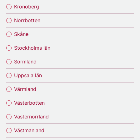
Kronoberg
Norrbotten
Skåne
Stockholms län
Sörmland
Uppsala län
Värmland
Västerbotten
Västernorrland
Västmanland