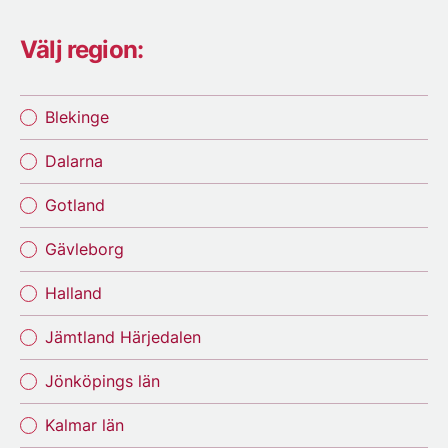
Välj region:
Blekinge
Dalarna
Gotland
Gävleborg
Halland
Jämtland Härjedalen
Jönköpings län
Kalmar län