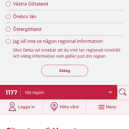
Västra Götaland
Örebro län
Östergötland
Jag vill inte se någon regional information
Obs! Detta val innebär att du inte ser regionalt innehåll
och viktig information som gäller just din region.
Stäng regionsväljaren
Stäng
Välj
region
Till startsidan för 1177
på 1177.se
på 1177.se
Meny
Logga in
Hitta vård