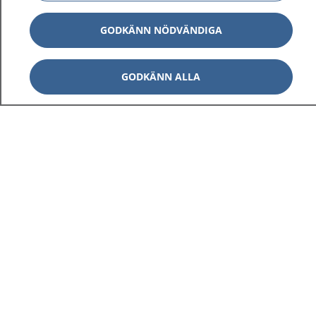
GODKÄNN NÖDVÄNDIGA
GODKÄNN ALLA
1177
–
tryggt om din hälsa och vård