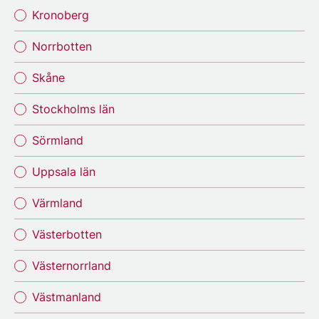
Kronoberg
Norrbotten
Skåne
Stockholms län
Sörmland
Uppsala län
Värmland
Västerbotten
Västernorrland
Västmanland