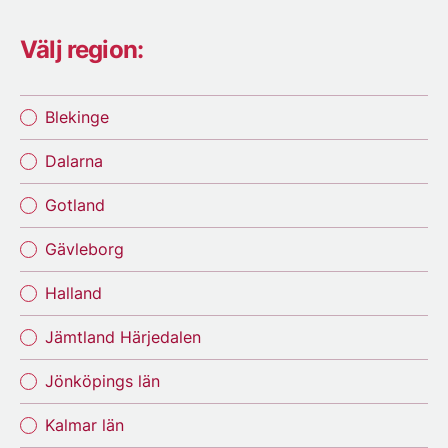
Välj region:
Blekinge
Dalarna
Gotland
Gävleborg
Halland
Jämtland Härjedalen
Jönköpings län
Kalmar län