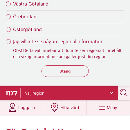
Västra Götaland
Örebro län
Östergötland
Jag vill inte se någon regional information
Obs! Detta val innebär att du inte ser regionalt innehåll
och viktig information som gäller just din region.
Stäng regionsväljaren
Stäng
Välj
region
Till startsidan för 1177
på 1177.se
på 1177.se
Meny
Logga in
Hitta vård