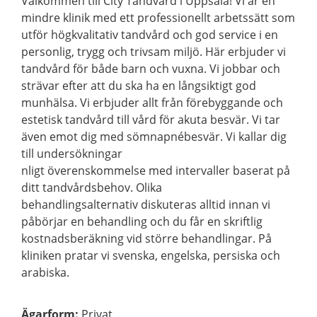
Välkommen till City Tandvård i Uppsala! Vi är en
mindre klinik med ett professionellt arbetssätt som
utför högkvalitativ tandvård och god service i en
personlig, trygg och trivsam miljö. Här erbjuder vi
tandvård för både barn och vuxna. Vi jobbar och
strävar efter att du ska ha en långsiktigt god
munhälsa. Vi erbjuder allt från förebyggande och
estetisk tandvård till vård för akuta besvär. Vi tar
även emot dig med sömnapnébesvär. Vi kallar dig
till undersökningar
nligt överenskommelse med intervaller baserat på
ditt tandvårdsbehov. Olika
behandlingsalternativ diskuteras alltid innan vi
påbörjar en behandling och du får en skriftlig
kostnadsberäkning vid större behandlingar. På
kliniken pratar vi svenska, engelska, persiska och
arabiska.
Ägarform
:
Privat