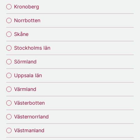
Kronoberg
Norrbotten
Skåne
Stockholms län
Sörmland
Uppsala län
Värmland
Västerbotten
Västernorrland
Västmanland