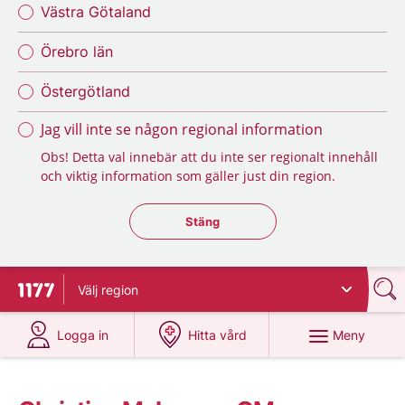
Västra Götaland
Örebro län
Östergötland
Jag vill inte se någon regional information
Obs! Detta val innebär att du inte ser regionalt innehåll
och viktig information som gäller just din region.
Stäng regionsväljaren
Stäng
Välj
region
Till startsidan för 1177
på 1177.se
på 1177.se
Meny
Logga in
Hitta vård