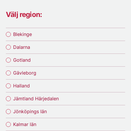
Välj region:
Blekinge
Dalarna
Gotland
Gävleborg
Halland
Jämtland Härjedalen
Jönköpings län
Kalmar län