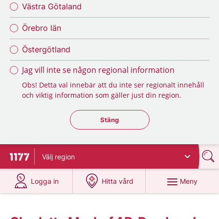
Västra Götaland
Örebro län
Östergötland
Jag vill inte se någon regional information
Obs! Detta val innebär att du inte ser regionalt innehåll
och viktig information som gäller just din region.
Stäng regionsväljaren
Stäng
Välj
region
Till startsidan för 1177
på 1177.se
på 1177.se
Meny
Logga in
Hitta vård