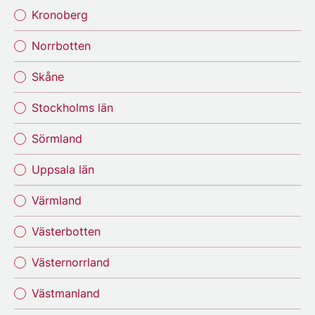
Kronoberg
Norrbotten
Skåne
Stockholms län
Sörmland
Uppsala län
Värmland
Västerbotten
Västernorrland
Västmanland