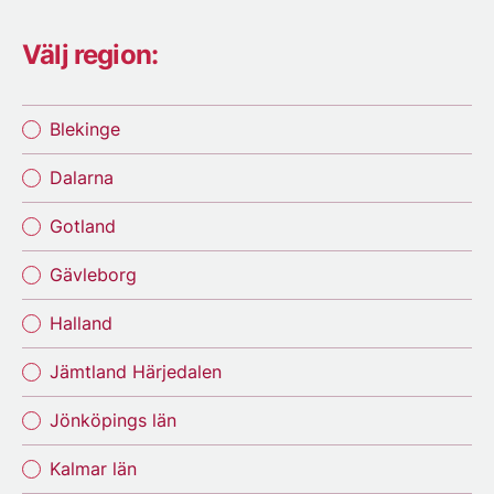
Välj region:
Blekinge
Dalarna
Gotland
Gävleborg
Halland
Jämtland Härjedalen
Jönköpings län
Kalmar län