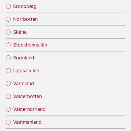
Kronoberg
Norrbotten
Skåne
Stockholms län
Sörmland
Uppsala län
Värmland
Västerbotten
Västernorrland
Västmanland