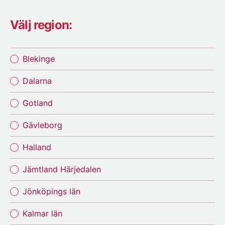
Välj region:
Blekinge
Dalarna
Gotland
Gävleborg
Halland
Jämtland Härjedalen
Jönköpings län
Kalmar län