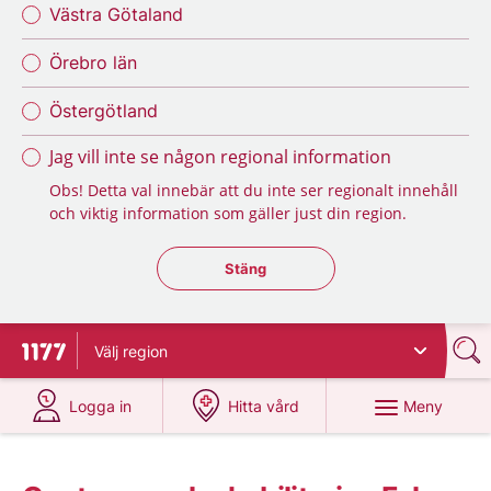
Västra Götaland
Örebro län
Östergötland
Jag vill inte se någon regional information
Obs! Detta val innebär att du inte ser regionalt innehåll
och viktig information som gäller just din region.
Stäng regionsväljaren
Stäng
Välj
region
Till startsidan för 1177
på 1177.se
på 1177.se
Meny
Logga in
Hitta vård