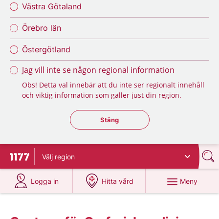
Västra Götaland
Örebro län
Östergötland
Jag vill inte se någon regional information
Obs! Detta val innebär att du inte ser regionalt innehåll
och viktig information som gäller just din region.
Stäng regionsväljaren
Stäng
Välj
region
Till startsidan för 1177
på 1177.se
på 1177.se
Meny
Logga in
Hitta vård