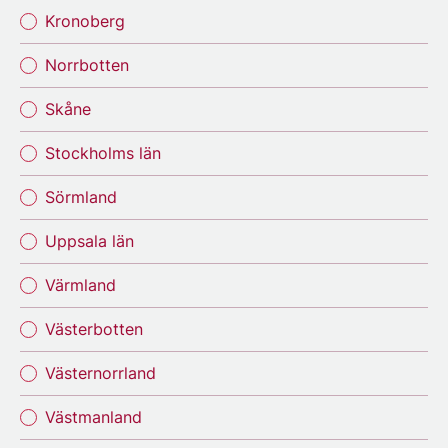
Kronoberg
Norrbotten
Skåne
Stockholms län
Sörmland
Uppsala län
Värmland
Västerbotten
Västernorrland
Västmanland