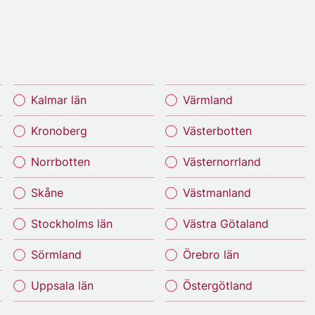
Kalmar län
Värmland
Kronoberg
Västerbotten
Norrbotten
Västernorrland
Skåne
Västmanland
Stockholms län
Västra Götaland
Sörmland
Örebro län
Uppsala län
Östergötland