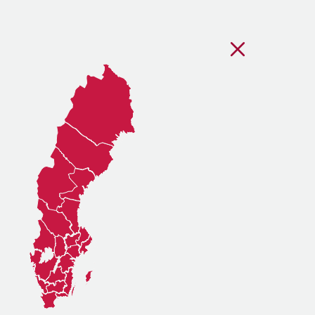
Stäng regionsvälj