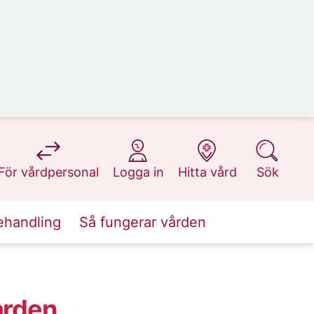
på 1177.se
på 1177.se
på 1177.se
på 1177.se
För vårdpersonal
Logga in
Hitta vård
Sök
ehandling
Så fungerar vården
ården