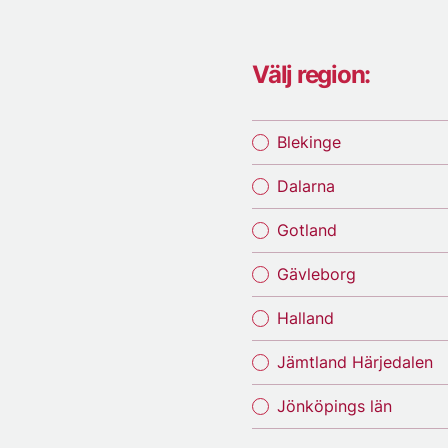
Välj region:
Blekinge
Dalarna
Gotland
Gävleborg
Halland
Jämtland Härjedalen
Jönköpings län