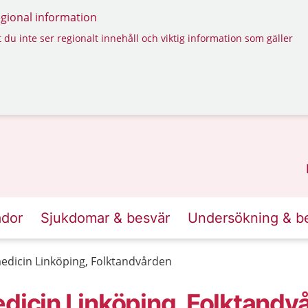
regional information
 du inte ser regionalt innehåll och viktig information som gäller
ador
Sjukdomar & besvär
Undersökning & b
edicin Linköping, Folktandvården
edicin Linköping, Folktandv