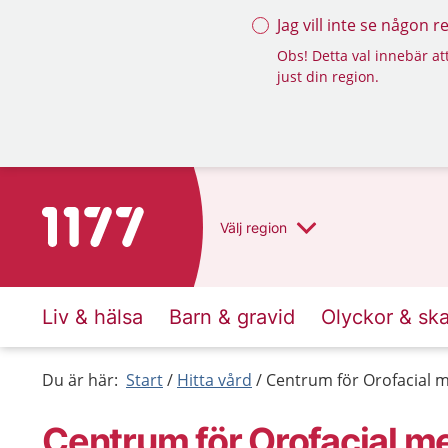
Jag vill inte se någon 
Obs! Detta val innebär att
just din region.
Till startsidan för 1177
Välj
region
Liv & hälsa
Barn & gravid
Olyckor & sk
Du är här:
Start
Hitta vård
Centrum för Orofacial m
Centrum för Orofacial m