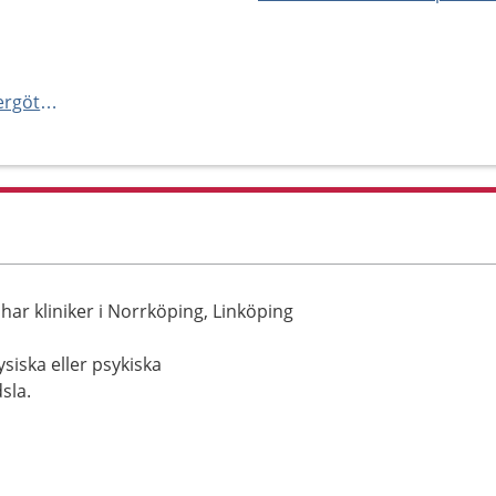
http://www.folktandvårdenöstergötland.se
ar kliniker i Norrköping, Linköping
ysiska eller psykiska
sla.