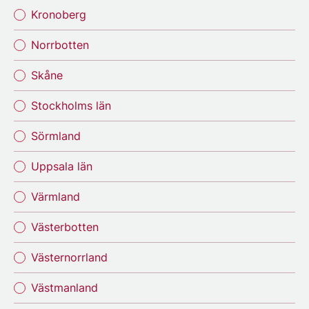
Kronoberg
Norrbotten
Skåne
Stockholms län
Sörmland
Uppsala län
Värmland
Västerbotten
Västernorrland
Västmanland