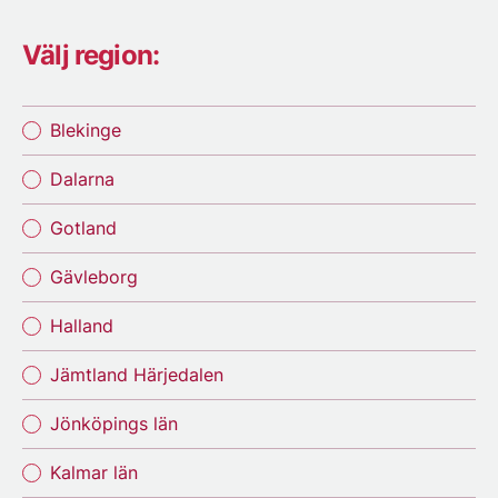
Välj region:
Blekinge
Dalarna
Gotland
Gävleborg
Halland
Jämtland Härjedalen
Jönköpings län
Kalmar län