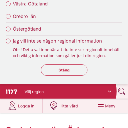
Västra Götaland
Örebro län
Östergötland
Jag vill inte se någon regional information
Obs! Detta val innebär att du inte ser regionalt innehåll
och viktig information som gäller just din region.
Stäng regionsväljaren
Stäng
Välj
region
Till startsidan för 1177
på 1177.se
på 1177.se
Meny
Logga in
Hitta vård