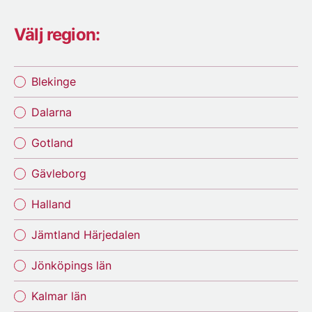
Välj region:
Blekinge
Dalarna
Gotland
Gävleborg
Halland
Jämtland Härjedalen
Jönköpings län
Kalmar län