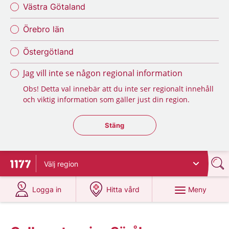
Västra Götaland
Örebro län
Östergötland
Jag vill inte se någon regional information
Obs! Detta val innebär att du inte ser regionalt innehåll
och viktig information som gäller just din region.
Stäng regionsväljaren
Stäng
Välj
region
Till startsidan för 1177
på 1177.se
på 1177.se
Meny
Logga in
Hitta vård