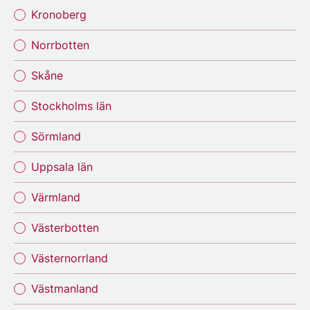
Kronoberg
Norrbotten
Skåne
Stockholms län
Sörmland
Uppsala län
Värmland
Västerbotten
Västernorrland
Västmanland