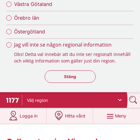
Västra Götaland
Örebro län
Östergötland
Jag vill inte se någon regional information
Obs! Detta val innebär att du inte ser regionalt innehåll
och viktig information som gäller just din region.
Stäng regionsväljaren
Stäng
Välj
region
Till startsidan för 1177
på 1177.se
på 1177.se
Meny
Logga in
Hitta vård