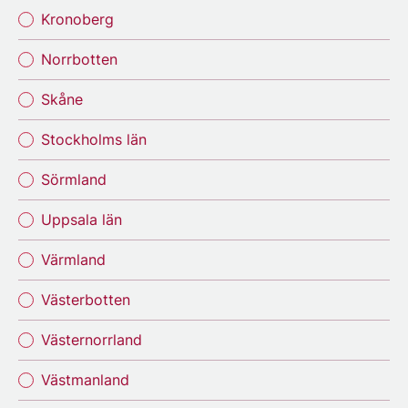
Kronoberg
Norrbotten
Skåne
Stockholms län
Sörmland
Uppsala län
Värmland
Västerbotten
Västernorrland
Västmanland