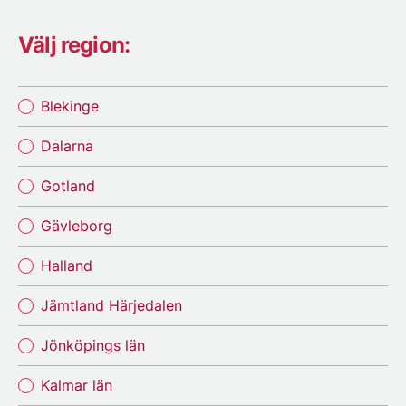
Välj region:
Blekinge
Dalarna
Gotland
Gävleborg
Halland
Jämtland Härjedalen
Jönköpings län
Kalmar län