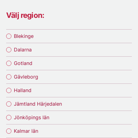
Välj region:
Blekinge
Dalarna
Gotland
Gävleborg
Halland
Jämtland Härjedalen
Jönköpings län
Kalmar län