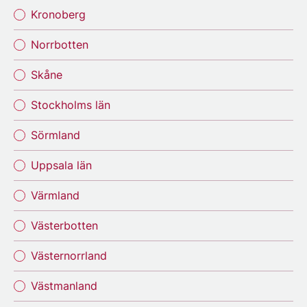
Kronoberg
Norrbotten
Skåne
Stockholms län
Sörmland
Uppsala län
Värmland
Västerbotten
Västernorrland
Västmanland