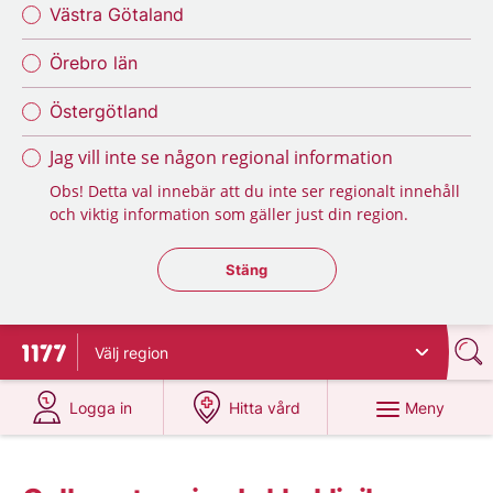
Västra Götaland
Örebro län
Östergötland
Jag vill inte se någon regional information
Obs! Detta val innebär att du inte ser regionalt innehåll
och viktig information som gäller just din region.
Stäng regionsväljaren
Stäng
Välj
region
Till startsidan för 1177
på 1177.se
på 1177.se
Meny
Logga in
Hitta vård