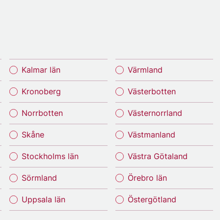
Kalmar län
Värmland
Kronoberg
Västerbotten
Norrbotten
Västernorrland
Skåne
Västmanland
Stockholms län
Västra Götaland
Sörmland
Örebro län
Uppsala län
Östergötland