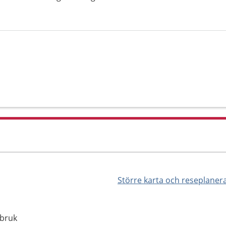
Större karta och reseplaner
sbruk