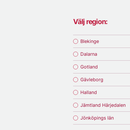
Välj region:
Blekinge
Dalarna
Gotland
Gävleborg
Halland
Jämtland Härjedalen
Jönköpings län