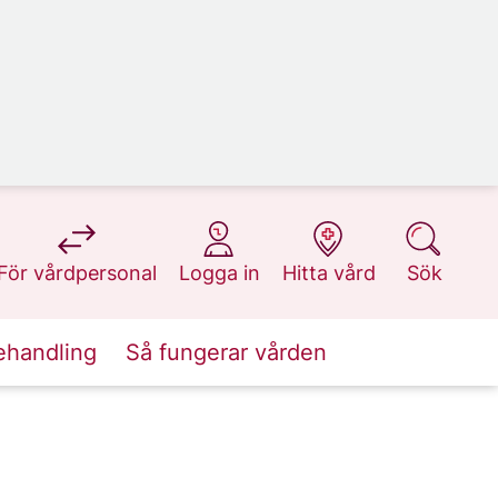
på 1177.se
på 1177.se
på 1177.se
på 1177.se
För vårdpersonal
Logga in
Hitta vård
Sök
ehandling
Så fungerar vården