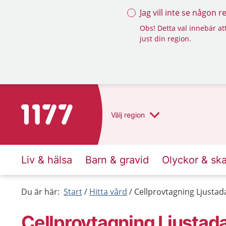
Jag vill inte se någon 
Obs! Detta val innebär att
just din region.
Till startsidan för 1177
Välj
region
Liv & hälsa
Barn & gravid
Olyckor & sk
Du är här:
Start
Hitta vård
Cellprovtagning Ljustad
Cellprovtagning Ljustad