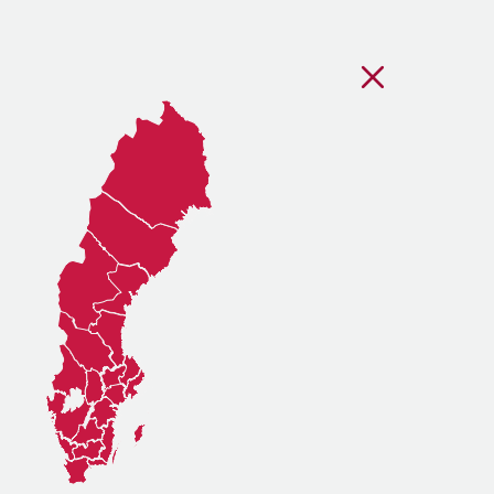
Stäng regionsvälj