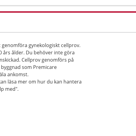
t genomföra gynekologiskt cellprov.
0 års ålder. Du behöver inte göra
hemskickad. Cellprov genomförs på
 byggnad som Premicare
äla ankomst.
 kan läsa mer om hur du kan hantera
lp med".