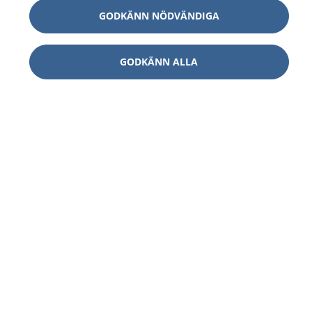
GODKÄNN NÖDVÄNDIGA
GODKÄNN ALLA
1177
–
tryggt om din hälsa och vård
På 1177.se får du råd om hälsa och information om