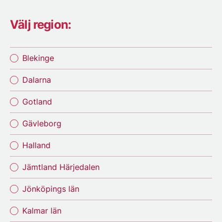
Välj region:
Blekinge
Dalarna
Gotland
Gävleborg
Halland
Jämtland Härjedalen
Jönköpings län
Kalmar län