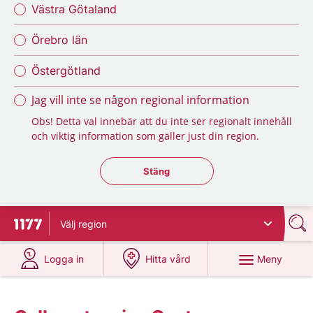
Västra Götaland
Örebro län
Östergötland
Jag vill inte se någon regional information
Obs! Detta val innebär att du inte ser regionalt innehåll
och viktig information som gäller just din region.
Stäng regionsväljaren
Stäng
Välj
region
Till startsidan för 1177
på 1177.se
på 1177.se
Meny
Logga in
Hitta vård