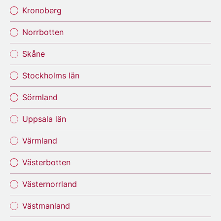
Kronoberg
Norrbotten
Skåne
Stockholms län
Sörmland
Uppsala län
Värmland
Västerbotten
Västernorrland
Västmanland