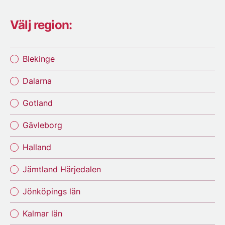
Välj region:
Blekinge
Dalarna
Gotland
Gävleborg
Halland
Jämtland Härjedalen
Jönköpings län
Kalmar län