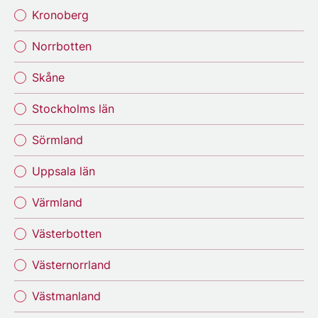
Kronoberg
Norrbotten
Skåne
Stockholms län
Sörmland
Uppsala län
Värmland
Västerbotten
Västernorrland
Västmanland