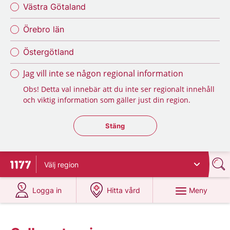
Västra Götaland
Örebro län
Östergötland
Jag vill inte se någon regional information
Obs! Detta val innebär att du inte ser regionalt innehåll
och viktig information som gäller just din region.
Stäng regionsväljaren
Stäng
Välj
region
Till startsidan för 1177
på 1177.se
på 1177.se
Meny
Logga in
Hitta vård