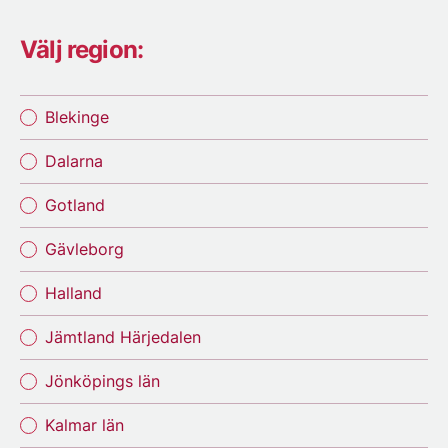
Välj region:
Blekinge
Dalarna
Gotland
Gävleborg
Halland
Jämtland Härjedalen
Jönköpings län
Kalmar län