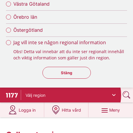
Västra Götaland
Örebro län
Östergötland
Jag vill inte se någon regional information
Obs! Detta val innebär att du inte ser regionalt innehåll
och viktig information som gäller just din region.
Stäng regionsväljaren
Stäng
Välj
region
Till startsidan för 1177
på 1177.se
på 1177.se
Meny
Logga in
Hitta vård