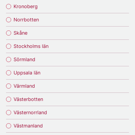
Kronoberg
Norrbotten
Skåne
Stockholms län
Sörmland
Uppsala län
Värmland
Västerbotten
Västernorrland
Västmanland