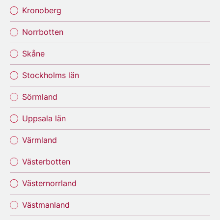
Kronoberg
Norrbotten
Skåne
Stockholms län
Sörmland
Uppsala län
Värmland
Västerbotten
Västernorrland
Västmanland