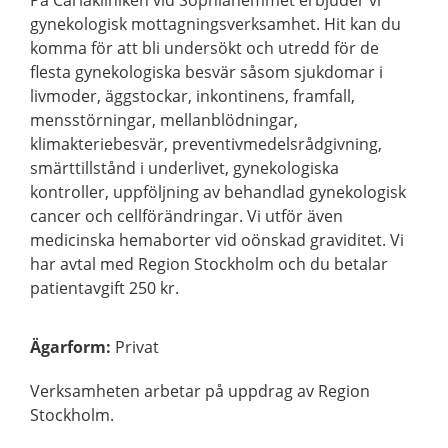
På Carlakliniken vid Sophiahemmet erbjuder vi
gynekologisk mottagningsverksamhet. Hit kan du
komma för att bli undersökt och utredd för de
flesta gynekologiska besvär såsom sjukdomar i
livmoder, äggstockar, inkontinens, framfall,
mensstörningar, mellanblödningar,
klimakteriebesvär, preventivmedelsrådgivning,
smärttillstånd i underlivet, gynekologiska
kontroller, uppföljning av behandlad gynekologisk
cancer och cellförändringar. Vi utför även
medicinska hemaborter vid oönskad graviditet. Vi
har avtal med Region Stockholm och du betalar
patientavgift 250 kr.
Ägarform
:
Privat
Verksamheten arbetar på uppdrag av Region
Stockholm.