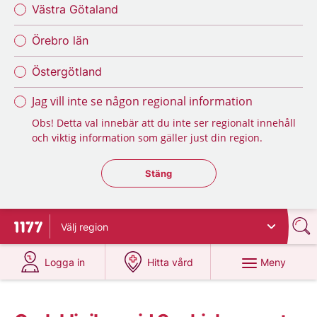
Västra Götaland
Örebro län
Östergötland
Jag vill inte se någon regional information
Obs! Detta val innebär att du inte ser regionalt innehåll
och viktig information som gäller just din region.
Stäng regionsväljaren
Stäng
Välj
region
Till startsidan för 1177
på 1177.se
på 1177.se
Meny
Logga in
Hitta vård