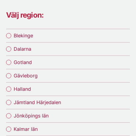
Välj region:
Blekinge
Dalarna
Gotland
Gävleborg
Halland
Jämtland Härjedalen
Jönköpings län
Kalmar län