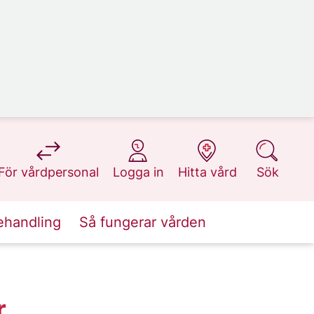
på 1177.se
på 1177.se
på 1177.se
på 1177.se
För vårdpersonal
Logga in
Hitta vård
Sök
ehandling
Så fungerar vården
,