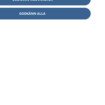
GODKÄNN ALLA
Om 1177
Kontakt
E-tjänster
Press