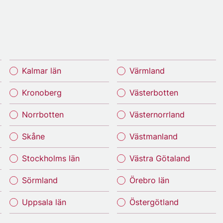
Kalmar län
Värmland
Kronoberg
Västerbotten
Norrbotten
Västernorrland
Skåne
Västmanland
Stockholms län
Västra Götaland
Sörmland
Örebro län
Uppsala län
Östergötland