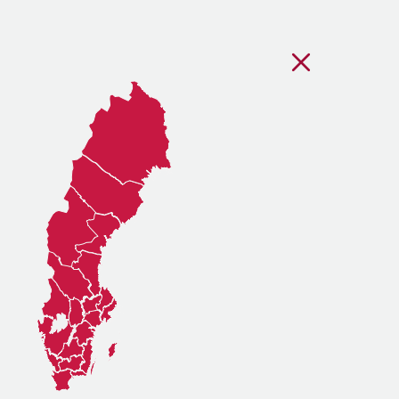
Stäng regionsvälj