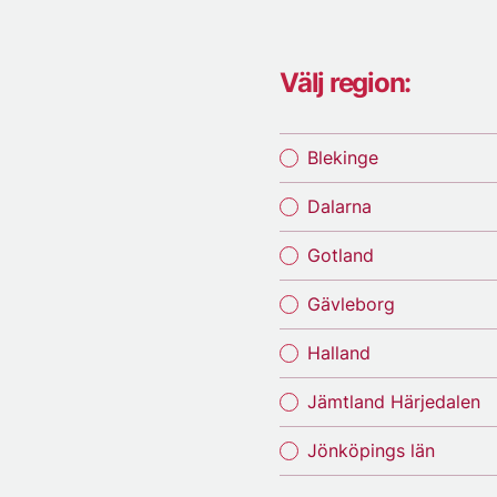
Välj region:
Blekinge
Dalarna
Gotland
Gävleborg
Halland
Jämtland Härjedalen
Jönköpings län