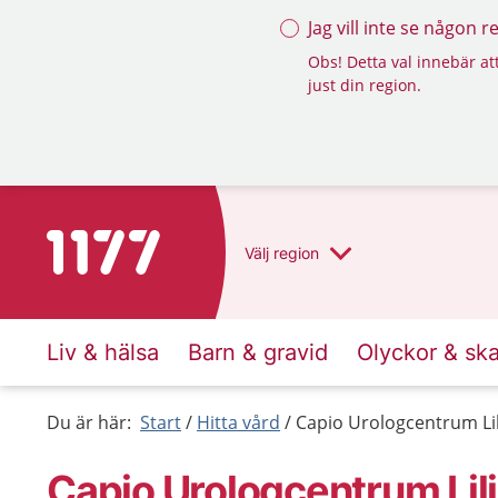
Jag vill inte se någon 
Obs! Detta val innebär att
just din region.
Till startsidan för 1177
Välj
region
Liv & hälsa
Barn & gravid
Olyckor & sk
Du är här:
Start
Hitta vård
Capio Urologcentrum Li
Capio Urologcentrum Lil