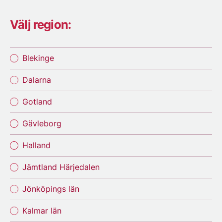
Välj region:
Blekinge
Dalarna
Gotland
Gävleborg
Halland
Jämtland Härjedalen
Jönköpings län
Kalmar län