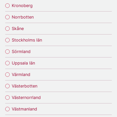
Kronoberg
Norrbotten
Skåne
Stockholms län
Sörmland
Uppsala län
Värmland
Västerbotten
Västernorrland
Västmanland