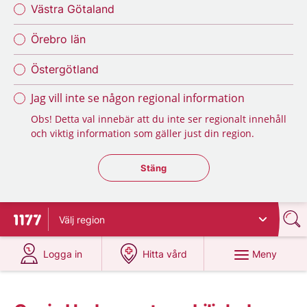
Västra Götaland
Örebro län
Östergötland
Jag vill inte se någon regional information
Obs! Detta val innebär att du inte ser regionalt innehåll
och viktig information som gäller just din region.
Stäng regionsväljaren
Stäng
Välj
region
Till startsidan för 1177
på 1177.se
på 1177.se
Meny
Logga in
Hitta vård