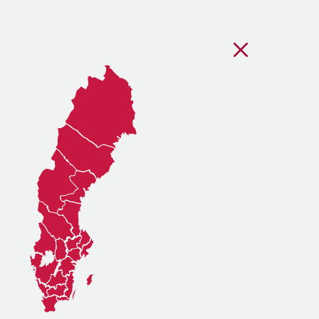
Stäng regionsvälj