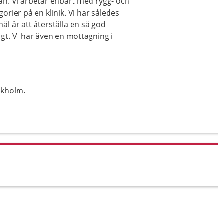
an. Vi arbetar enbart med rygg- och
rier på en klinik. Vi har således
mål är att återställa en så god
gt. Vi har även en mottagning i
ckholm.