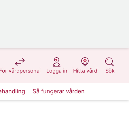
på 1177.se
på 1177.se
på 1177.se
på 1177.se
För vårdpersonal
Logga in
Hitta vård
Sök
ehandling
Så fungerar vården