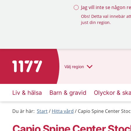
Jag vill inte se någon 
Obs! Detta val innebär att
just din region.
Till startsidan för 1177
Välj
region
Liv & hälsa
Barn & gravid
Olyckor & sk
Du är här:
Start
Hitta vård
Capio Spine Center Sto
Capio Spine Center Sto