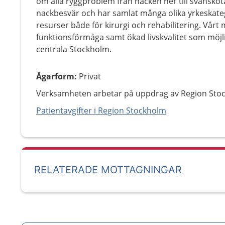
om alla ryggproblem från nacken ner till svanskot
nackbesvär och har samlat många olika yrkeskatego
resurser både för kirurgi och rehabilitering. Vårt 
funktionsförmåga samt ökad livskvalitet som möjli
centrala Stockholm.
Ägarform
:
Privat
Verksamheten arbetar på uppdrag av Region Sto
Patientavgifter i Region Stockholm
RELATERADE MOTTAGNINGAR