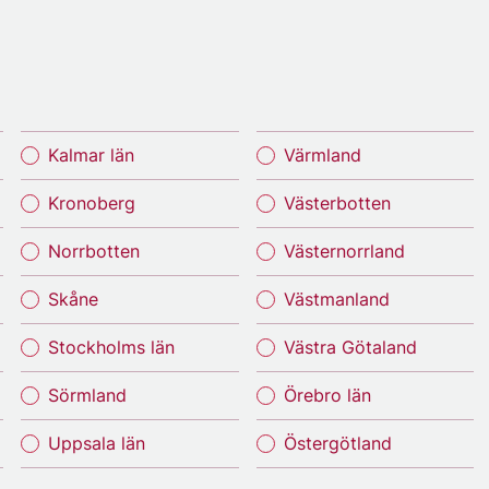
Kalmar län
Värmland
Kronoberg
Västerbotten
Norrbotten
Västernorrland
Skåne
Västmanland
Stockholms län
Västra Götaland
Sörmland
Örebro län
Uppsala län
Östergötland