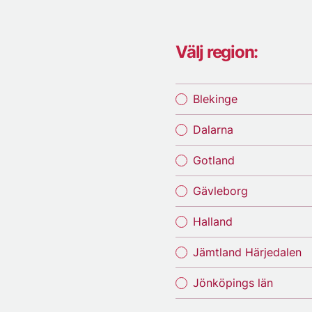
Välj region:
Blekinge
Dalarna
Gotland
Gävleborg
Halland
Jämtland Härjedalen
Jönköpings län