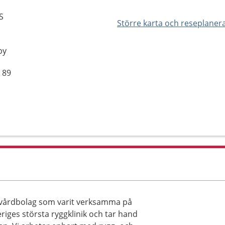
S
Större karta och reseplaner
by
 89
t vårdbolag som varit verksamma på
iges största ryggklinik och tar hand