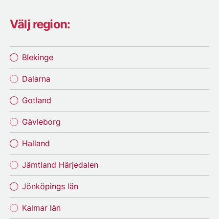
Välj region:
Blekinge
Dalarna
Gotland
Gävleborg
Halland
Jämtland Härjedalen
Jönköpings län
Kalmar län