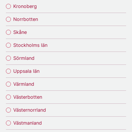
Kronoberg
Norrbotten
Skåne
Stockholms län
Sörmland
Uppsala län
Värmland
Västerbotten
Västernorrland
Västmanland