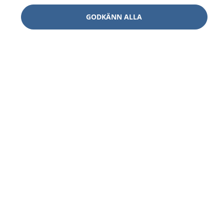
GODKÄNN ALLA
1177
–
tryggt om din hälsa och vård