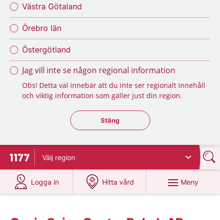
Västra Götaland
Örebro län
Östergötland
Jag vill inte se någon regional information
Obs! Detta val innebär att du inte ser regionalt innehåll
och viktig information som gäller just din region.
Stäng regionsväljaren
Stäng
Välj
region
Till startsidan för 1177
på 1177.se
på 1177.se
Meny
Logga in
Hitta vård