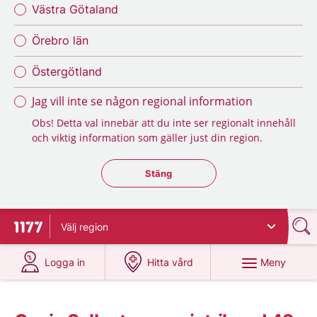
Västra Götaland
Örebro län
Östergötland
Jag vill inte se någon regional information
Obs! Detta val innebär att du inte ser regionalt innehåll
och viktig information som gäller just din region.
Stäng regionsväljaren
Stäng
Välj
region
Till startsidan för 1177
på 1177.se
på 1177.se
Meny
Logga in
Hitta vård