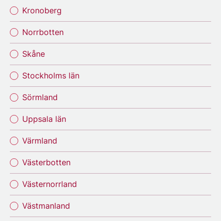
Kronoberg
Norrbotten
Skåne
Stockholms län
Sörmland
Uppsala län
Värmland
Västerbotten
Västernorrland
Västmanland