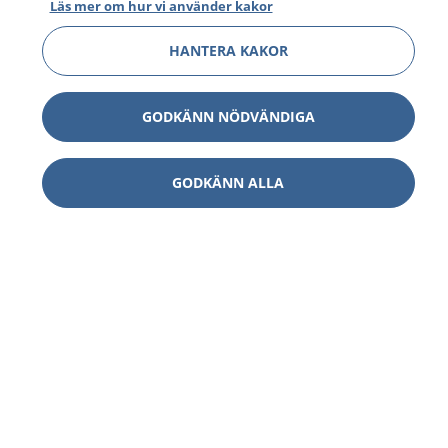
Läs mer om hur vi använder kakor
HANTERA KAKOR
GODKÄNN NÖDVÄNDIGA
GODKÄNN ALLA
1177
–
tryggt om din hälsa och vård
På 1177.se får du råd om hälsa och information om
sjukdomar och vilka mottagningar du kan kontakta.