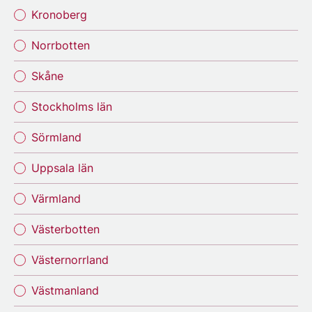
Kronoberg
Norrbotten
Skåne
Stockholms län
Sörmland
Uppsala län
Värmland
Västerbotten
Västernorrland
Västmanland