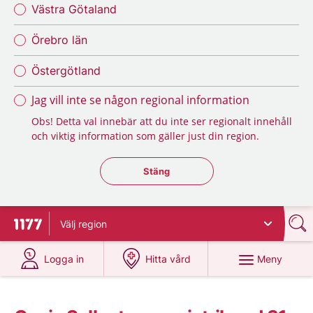
Västra Götaland
Örebro län
Östergötland
Jag vill inte se någon regional information
Obs! Detta val innebär att du inte ser regionalt innehåll
och viktig information som gäller just din region.
Stäng regionsväljaren
Stäng
Välj
region
Till startsidan för 1177
på 1177.se
på 1177.se
Meny
Logga in
Hitta vård