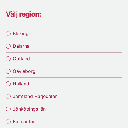
Välj region:
Blekinge
Dalarna
Gotland
Gävleborg
Halland
Jämtland Härjedalen
Jönköpings län
Kalmar län