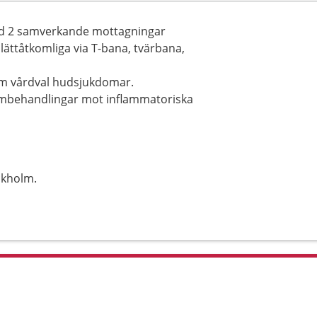
ed 2 samverkande mottagningar
lättåtkomliga via T-bana, tvärbana,
om vårdval hudsjukdomar.
tembehandlingar mot inflammatoriska
ckholm.