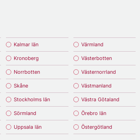
Kalmar län
Värmland
Kronoberg
Västerbotten
Norrbotten
Västernorrland
Skåne
Västmanland
Stockholms län
Västra Götaland
Sörmland
Örebro län
Uppsala län
Östergötland