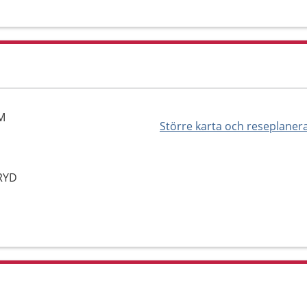
M
Större karta och reseplaner
RYD