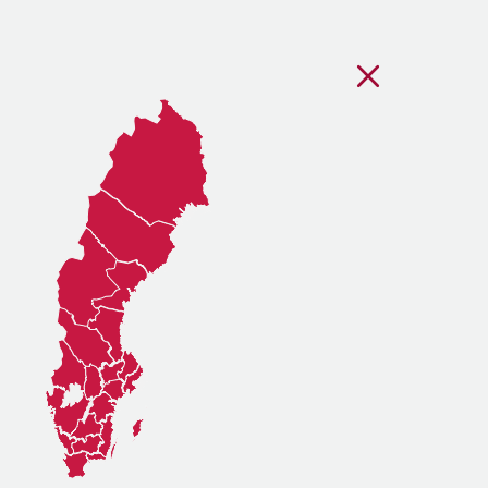
Stäng regionsvälj