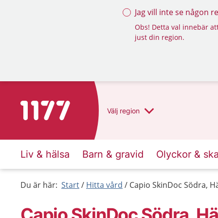
Jag vill inte se någon 
Obs! Detta val innebär att
just din region.
Till startsidan för 1177
Välj
region
Liv & hälsa
Barn & gravid
Olyckor & sk
Du är här:
Start
Hitta vård
Capio SkinDoc Södra, H
Capio SkinDoc Södra, Hä