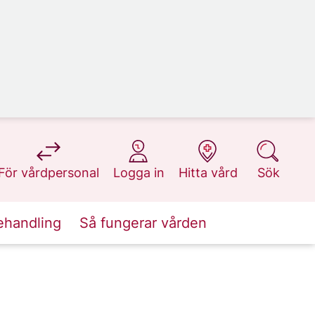
på 1177.se
på 1177.se
på 1177.se
på 1177.se
För vårdpersonal
Logga in
Hitta vård
Sök
ehandling
Så fungerar vården