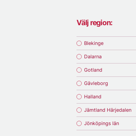
Välj region:
Blekinge
Dalarna
Gotland
Gävleborg
Halland
Jämtland Härjedalen
Jönköpings län